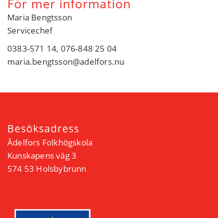
För mer information
Maria Bengtsson
Servicechef
0383-571 14, 076-848 25 04
maria.bengtsson@adelfors.nu
Besöksadress
Ädelfors Folkhögskola
Kunskapens väg 3
574 53 Holsbybrunn