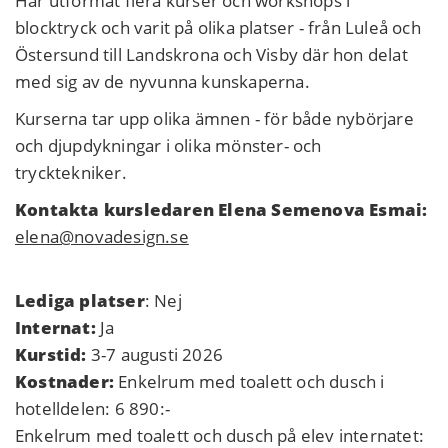
Har utformat flera kurser och workshops i
blocktryck och varit på olika platser - från Luleå och
Östersund till Landskrona och Visby där hon delat
med sig av de nyvunna kunskaperna.
Kurserna tar upp olika ämnen - för både nybörjare
och djupdykningar i olika mönster- och
trycktekniker.
Kontakta kursledaren Elena Semenova Esmai:
elena@novadesign.se
Lediga platser
: Nej
Internat:
Ja
Kurstid:
3-7 augusti 2026
Kostnader:
Enkelrum med toalett och dusch i
hotelldelen: 6 890:-
Enkelrum med toalett och dusch på elev internatet: