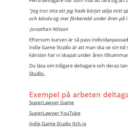
Flera deltagare har som mål att lära sig att
"Jag tror inte att jag hade börjat sälja mitt 
och kände sig mer förberedd under åren på 
-Jonathan Nilsson
Eftersom kursen är så pass individanpassad 
Indie Game Studio är att man ska se sin tid 
känslan har vi skapat under åren tillsamma
Du läsa om tidigare deltagare och deras ta
Studio.
Exempel på arbeten deltaga
SuperLawyer Game
SuperLawyer YouTube
Indie Game Studio Itch.io