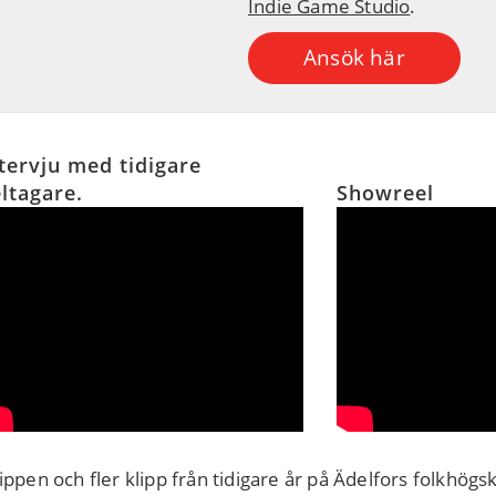
Indie Game Studio
.
Ansök här
tervju med tidigare
ltagare.
Showreel
ippen och fler klipp från tidigare år på Ädelfors folkhög