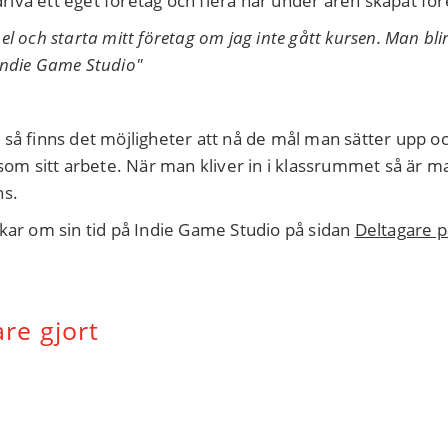
 driva ett eget företag och flera har under åren skapat för
spel och starta mitt företag om jag inte gått kursen. Man b
Indie Game Studio"
så finns det möjligheter att nå de mål man sätter upp och
som sitt arbete. När man kliver in i klassrummet så är ma
ns.
nkar om sin tid på Indie Game Studio på sidan
Deltagare 
re gjort