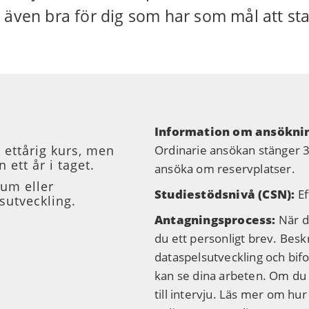
 även bra för dig som har som mål att sta
Information om ansökn
n ettårig kurs, men
Ordinarie ansökan stänger 30
 ett år i taget.
ansöka om reservplatser.
um eller
Studiestödsnivå (CSN):
Ef
sutveckling.
Antagningsprocess:
När d
du ett personligt brev. Bes
dataspelsutveckling och bifoga
kan se dina arbeten. Om du 
till intervju. Läs mer om hu