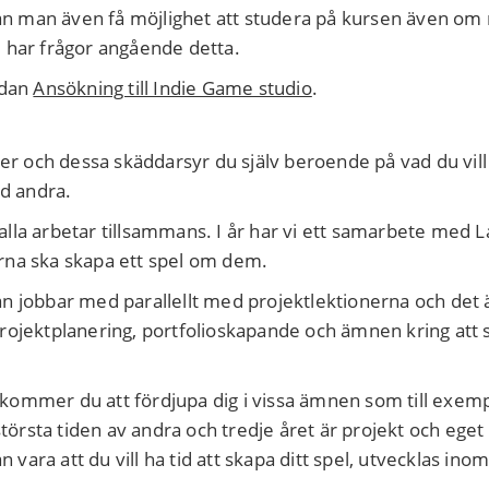
kan man även få möjlighet att studera på kursen även om 
 har frågor angående detta.
idan
Ansökning till Indie Game studio
.
er och dessa skäddarsyr du själv beroende på vad du vill g
ed andra.
å alla arbetar tillsammans. I år har vi ett samarbete med
rna ska skapa ett spel om dem.
an jobbar med parallellt med projektlektionerna och de
rojektplanering, portfolioskapande och ämnen kring att 
år kommer du att fördjupa dig i vissa ämnen som till exe
största tiden av andra och tredje året är projekt och ege
n vara att du vill ha tid att skapa ditt spel, utvecklas ino