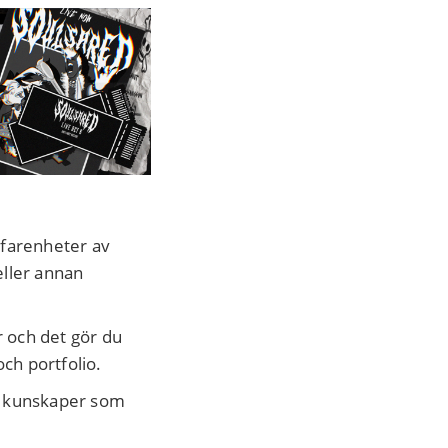
rfarenheter av
eller annan
r och det gör du
och portfolio.
de kunskaper som