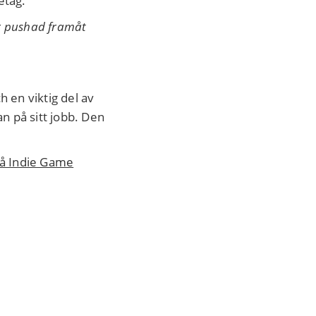
etag.
lir pushad framåt
 en viktig del av
n på sitt jobb. Den
på Indie Game