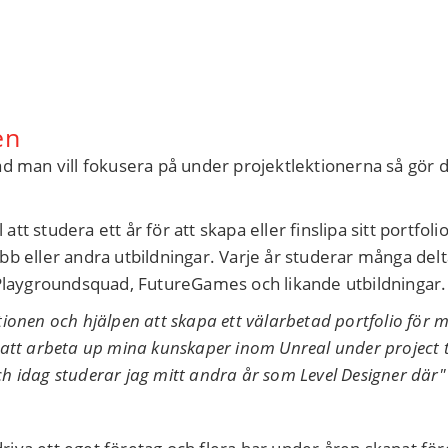
en
d man vill fokusera på under projektlektionerna så gör d
 studera ett år för att skapa eller finslipa sitt portfolio 
b eller andra utbildningar. Varje år studerar många del
laygroundsquad, FutureGames och likande utbildningar
onen och hjälpen att skapa ett välarbetad portfolio för m
le att arbeta up mina kunskaper inom Unreal under project ti
 idag studerar jag mitt andra år som Level Designer där