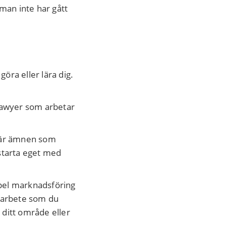
man inte har gått
öra eller lära dig.
 Lawyer som arbetar
t är ämnen som
starta eget med
mpel marknadsföring
t arbete som du
m ditt område eller