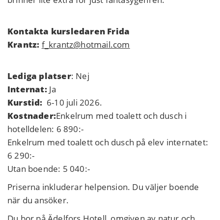
Kontakta kursledaren Frida
Krantz:
f_krantz@hotmail.com
Lediga platser
: Nej
Internat:
Ja
Kurstid:
6-10 juli 2026.
Kostnader:
Enkelrum med toalett och dusch i
hotelldelen: 6 890:-
Enkelrum med toalett och dusch på elev internatet:
6 290:-
Utan boende: 5 040:-
Priserna inkluderar helpension. Du väljer boende
när du ansöker.
Du bor på
Ädelfors Hotell
, omgiven av natur och