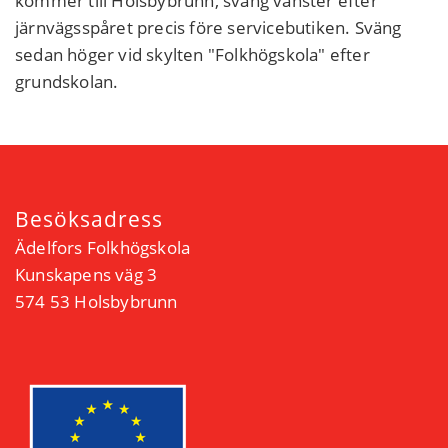
kommer till Holsbybrunn, sväng vänster efter
järnvägsspåret precis före servicebutiken. Sväng
sedan höger vid skylten "Folkhögskola" efter
grundskolan.
Besöksadress
Ädelfors Folkhögskola
Kunskapens väg 3
574 53 Holsbybrunn