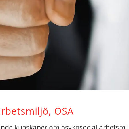
arbetsmiljö, OSA
ande kunskaper om psykosocial arbetsmil