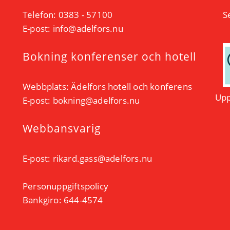
Telefon: 0383 - 57100
S
E-post:
info@adelfors.nu
Bokning konferenser och hotell
Webbplats:
Ädelfors hotell och konferens
Upp
E-post:
bokning@adelfors.nu
Webbansvarig
E-post:
rikard.gass@adelfors.nu
Personuppgiftspolicy
Bankgiro: 644-4574