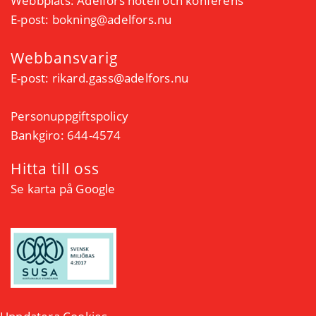
Webbplats:
Ädelfors hotell och konferens
E-post:
bokning@adelfors.nu
Webbansvarig
E-post:
rikard.gass@adelfors.nu
Personuppgiftspolicy
Bankgiro: 644-4574
Hitta till oss
Se karta på Google