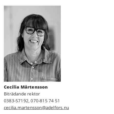
Cecilia Mårtensson
Biträdande rektor
0383-57192, 070-815 74 51
cecilia.martensson@adelfors.nu