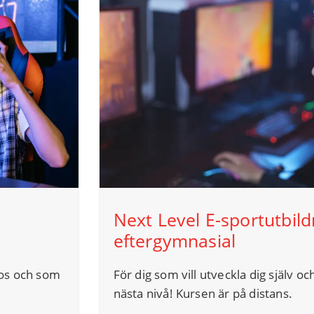
Next Level E-sportutbild
eftergymnasial
nos och som
För dig som vill utveckla dig själv och
nästa nivå! Kursen är på distans.