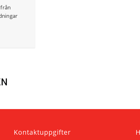
 från
dningar
Kontaktuppgifter
H