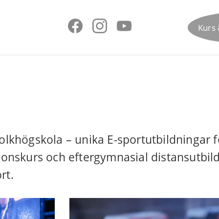
Kurs 
folkhögskola – unika E-sportutbildningar 
tionskurs och eftergymnasial distansutbil
rt.