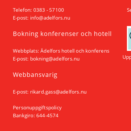
Telefon: 0383 - 57100
S
E-post:
info@adelfors.nu
Bokning konferenser och hotell
Webbplats:
Ädelfors hotell och konferens
Upp
E-post:
bokning@adelfors.nu
Webbansvarig
E-post:
rikard.gass@adelfors.nu
Personuppgiftspolicy
Bankgiro: 644-4574